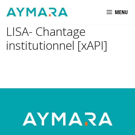
Aller
MENU
au
contenu
LISA- Chantage
institutionnel [xAPI]