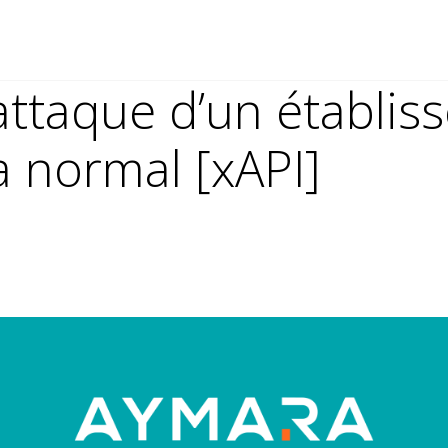
attaque d’un établis
a normal [xAPI]