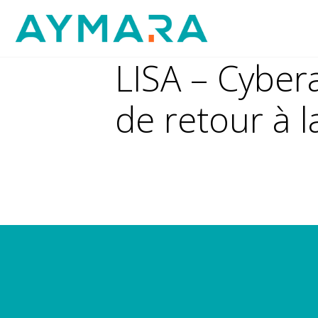
Aller
au
contenu
LISA – Cyber
de retour à l