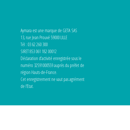
Aymara est une marque de GETA SAS
13, rue Jean Prouvé 59000 LILLE
Tél : 03 62 260 300
SIRET 853 061 182 00012
Déclaration d’activité enregistrée sous le
numéro 32591000559 auprès du préfet de
région Hauts-de-France.
Cet enregistrement ne vaut pas agrément
de l’Etat.