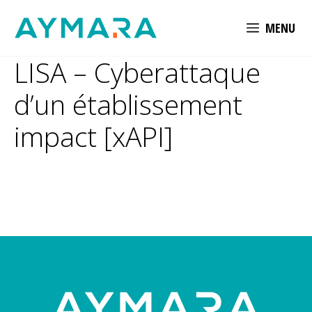
Aller
MENU
au
contenu
LISA – Cyberattaque
d’un établissement
impact [xAPI]