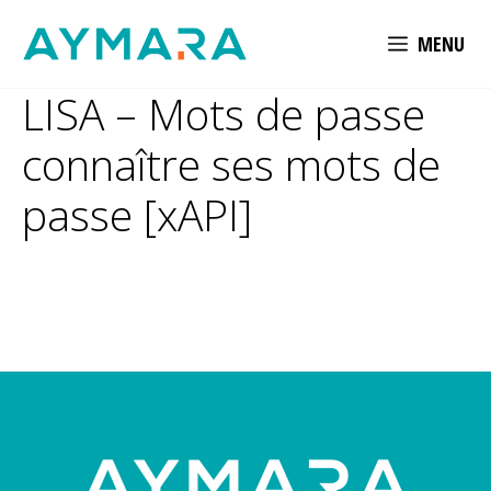
Aller
MENU
au
contenu
LISA – Mots de passe
connaître ses mots de
passe [xAPI]