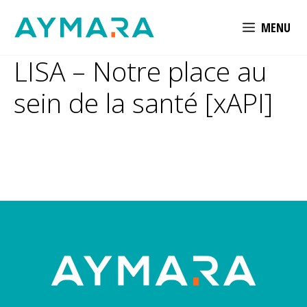
Aller
MENU
au
contenu
LISA – Notre place au
sein de la santé [xAPI]