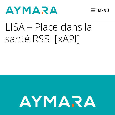
Aller
MENU
au
contenu
LISA – Place dans la
santé RSSI [xAPI]