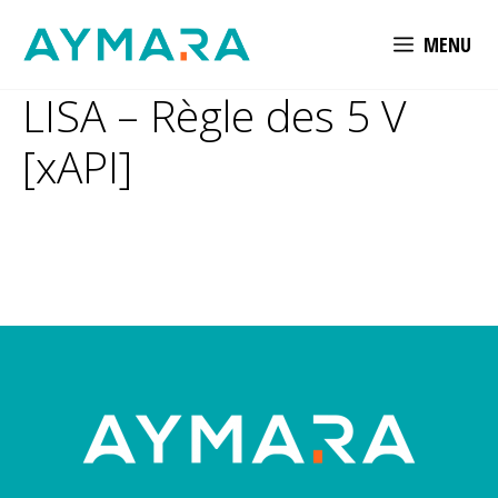
Aller
MENU
au
contenu
LISA – Règle des 5 V
[xAPI]