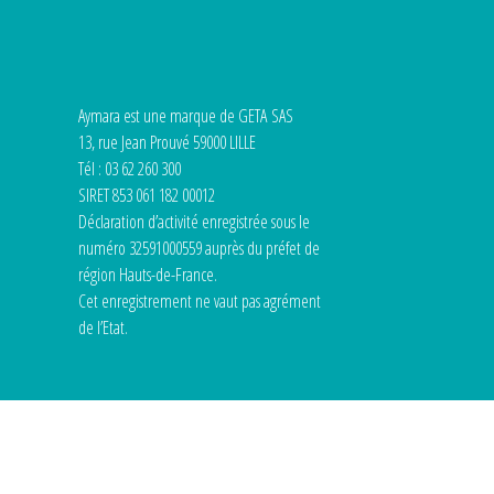
Aymara est une marque de GETA SAS
13, rue Jean Prouvé 59000 LILLE
Tél : 03 62 260 300
SIRET 853 061 182 00012
Déclaration d’activité enregistrée sous le
numéro 32591000559 auprès du préfet de
région Hauts-de-France.
Cet enregistrement ne vaut pas agrément
de l’Etat.