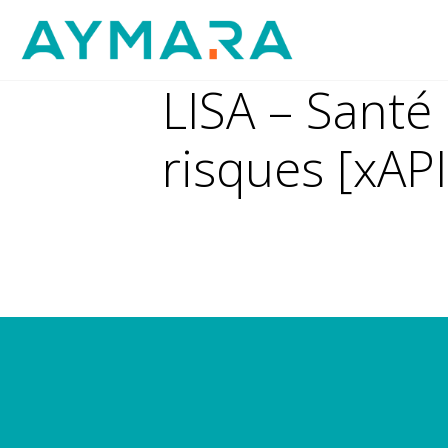
Aller
au
contenu
LISA – Santé
risques [xAPI