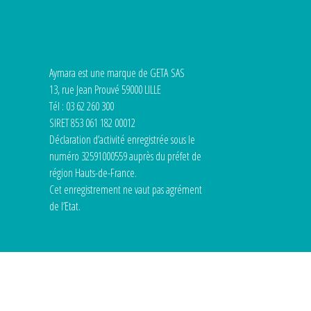
Aymara est une marque de GETA SAS
13, rue Jean Prouvé 59000 LILLE
Tél : 03 62 260 300
SIRET 853 061 182 00012
Déclaration d’activité enregistrée sous le
numéro 32591000559 auprès du préfet de
région Hauts-de-France.
Cet enregistrement ne vaut pas agrément
de l’Etat.