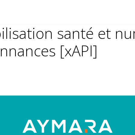
bilisation santé et n
nnances [xAPI]