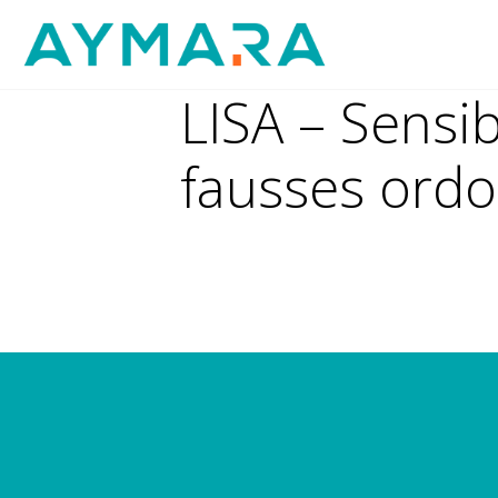
Aller
au
contenu
LISA – Sensi
fausses ordo