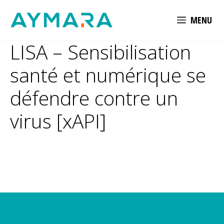
Aller
MENU
au
contenu
LISA – Sensibilisation
santé et numérique se
défendre contre un
virus [xAPI]