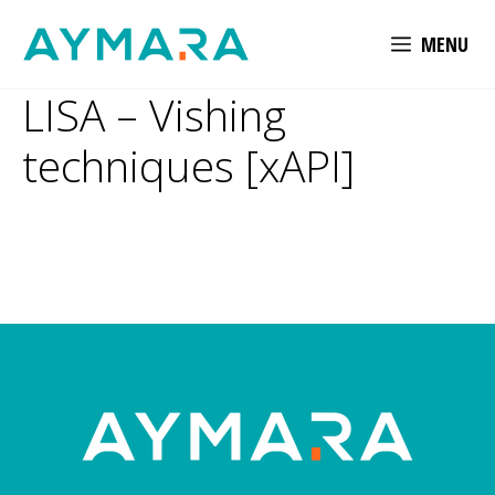
Aller
MENU
au
contenu
LISA – Vishing
techniques [xAPI]