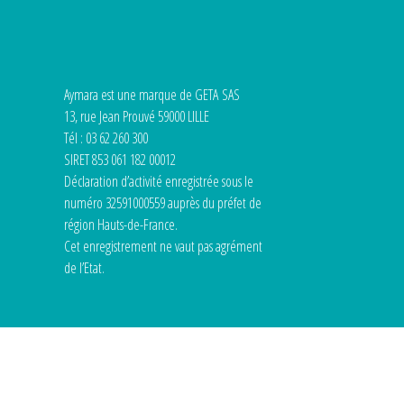
Aymara est une marque de GETA SAS
13, rue Jean Prouvé 59000 LILLE
Tél : 03 62 260 300
SIRET 853 061 182 00012
Déclaration d’activité enregistrée sous le
numéro 32591000559 auprès du préfet de
région Hauts-de-France.
Cet enregistrement ne vaut pas agrément
de l’Etat.