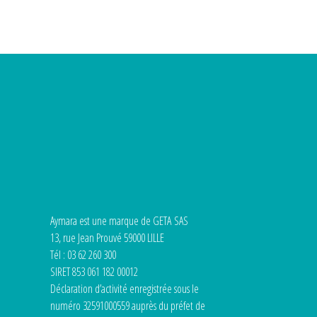
Aymara est une marque de GETA SAS
13, rue Jean Prouvé 59000 LILLE
Tél : 03 62 260 300
SIRET 853 061 182 00012
Déclaration d’activité enregistrée sous le
numéro 32591000559 auprès du préfet de