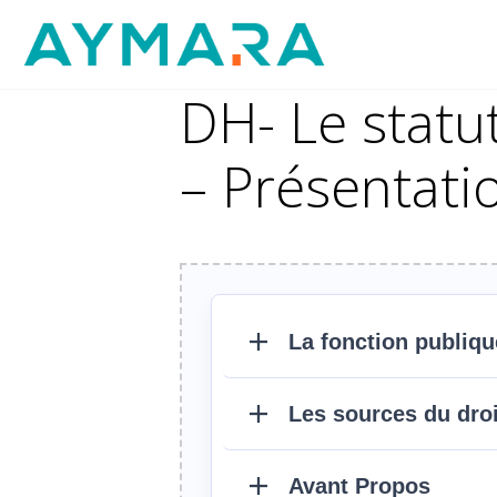
Aller
au
contenu
DH- Le statut
– Présentati