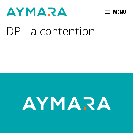
Aller
MENU
au
contenu
DP-La contention