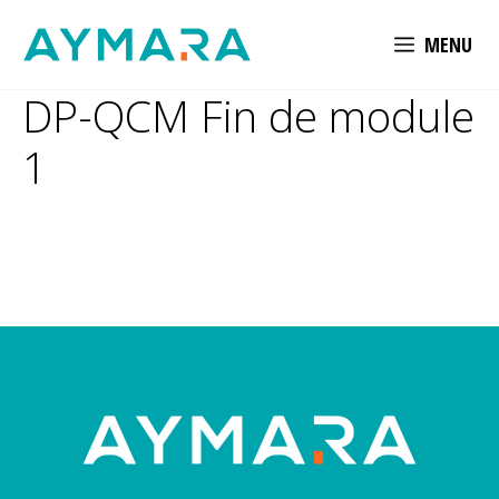
Aller
MENU
au
contenu
DP-QCM Fin de module
1