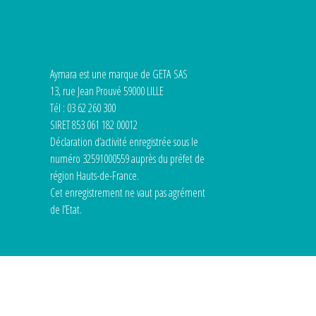
Aymara est une marque de GETA SAS
13, rue Jean Prouvé 59000 LILLE
Tél : 03 62 260 300
SIRET 853 061 182 00012
Déclaration d’activité enregistrée sous le
numéro 32591000559 auprès du préfet de
région Hauts-de-France.
Cet enregistrement ne vaut pas agrément
de l’Etat.