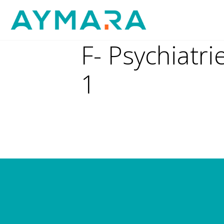
Aller
au
contenu
F- Psychiatri
1