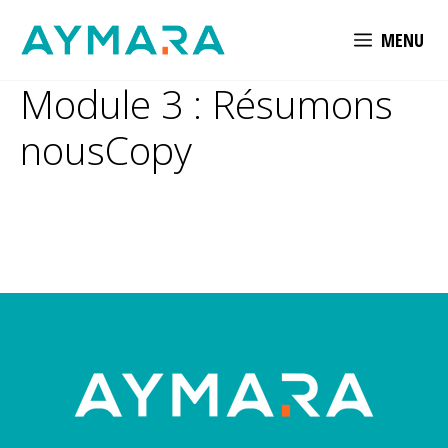
Aller
MENU
au
contenu
Module 3 : Résumons
nousCopy