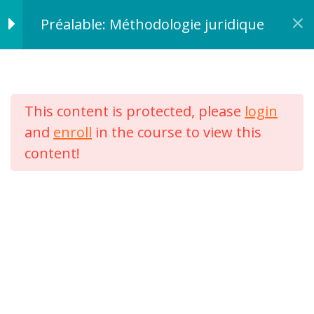
Aller
Accueil
Préalable: Méthodologie juridique
Droit
Le Droit Hospitalier
au
contenu
Evaluer vos
1
connaissances
This content is protected, please
login
and
enroll
in the course to view this
Module 1 : Les
1
content!
ordres
juridictionnels
Module 2 : La
1
hiérarchie des
À propos
normes
Formations