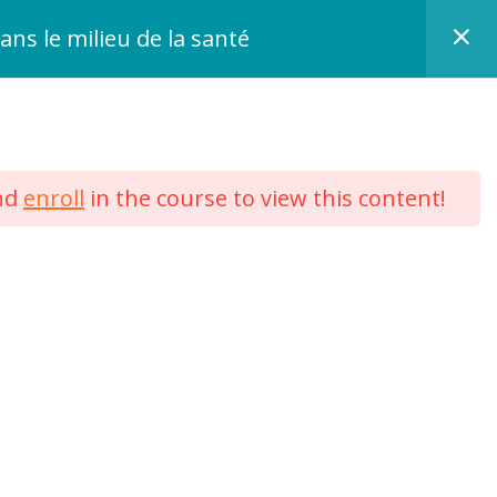
dans le milieu de la santé
nd
enroll
in the course to view this content!
Aymara est une marque de GETA SAS
13, rue Jean Prouvé 59000 LILLE
Tél : 03 62 260 300