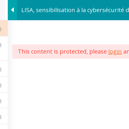
LISA, sensibilisation à la cybersécurité 
This content is protected, please
login
a
ditions Générales de Vente
Actualités
tions légales
LinkedIn