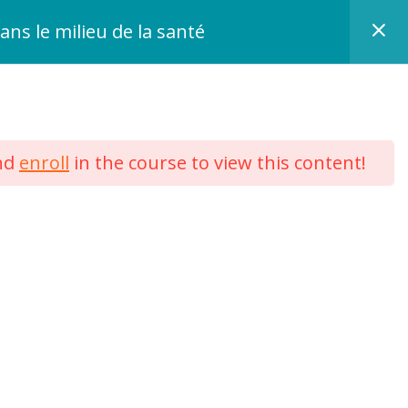
dans le milieu de la santé
nd
enroll
in the course to view this content!
Aymara est une marque de GETA SAS
13, rue Jean Prouvé 59000 LILLE
Tél : 03 62 260 300