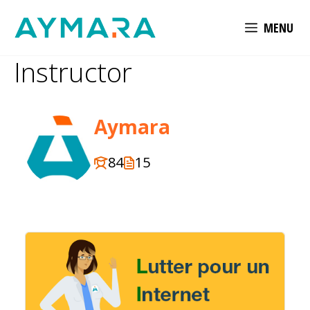
Aller
MENU
au
contenu
Instructor
Aymara
84
15